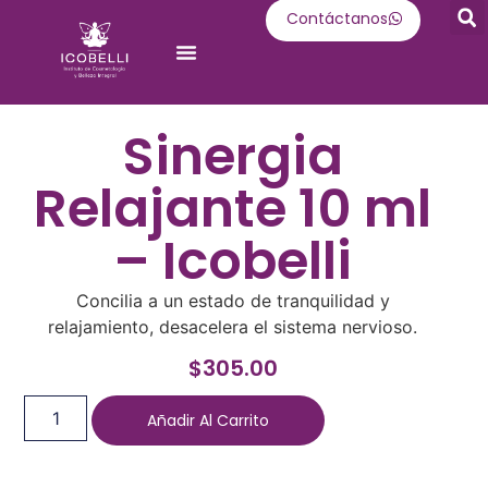
Contáctanos
Oferta Académica
Sinergia
Relajante 10 ml
– Icobelli
Concilia a un estado de tranquilidad y
relajamiento, desacelera el sistema nervioso.
$
305.00
Añadir Al Carrito