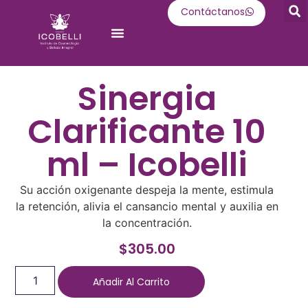
Contáctanos
Oferta Académica
Sinergia
Clarificante 10
ml – Icobelli
Su acción oxigenante despeja la mente, estimula
la retención, alivia el cansancio mental y auxilia en
la concentración.
$
305.00
Añadir Al Carrito