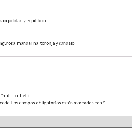
anquilidad y equilibrio.
ng, rosa, mandarina, toronja y sándalo.
0 ml – Icobelli”
icada.
Los campos obligatorios están marcados con
*