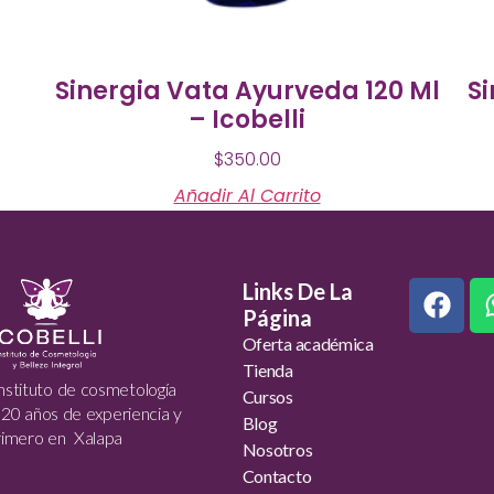
Sinergia Vata Ayurveda 120 Ml
Si
– Icobelli
$
350.00
Añadir Al Carrito
Links De La
Página
Oferta académica
Tienda
nstituto de cosmetología
Cursos
20 años de experiencia y
Blog
primero en Xalapa
Nosotros
Contacto