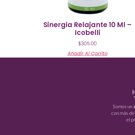
Sinergia Relajante 10 Ml –
Icobelli
$
305.00
Añadir Al Carrito
Somos un i
con más de 
el 