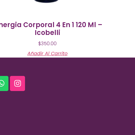
nergia Corporal 4 En 1 120 Ml –
Icobelli
$
350.00
Añadir Al Carrito