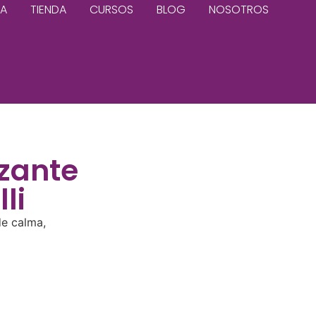
CA
TIENDA
CURSOS
BLOG
NOSOTROS
zante
li
de calma,