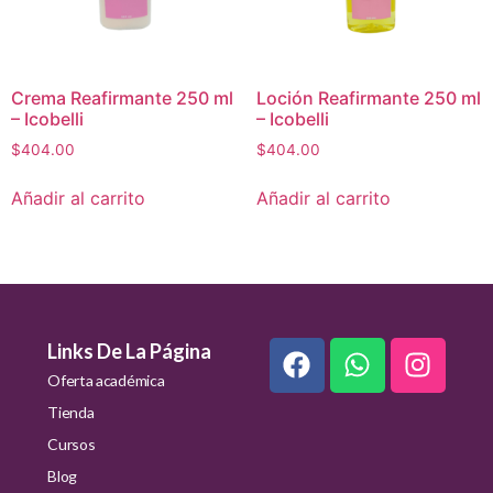
Crema Reafirmante 250 ml
Loción Reafirmante 250 ml
– Icobelli
– Icobelli
$
404.00
$
404.00
Añadir al carrito
Añadir al carrito
Links De La Página
Oferta académica
Tienda
Cursos
Blog