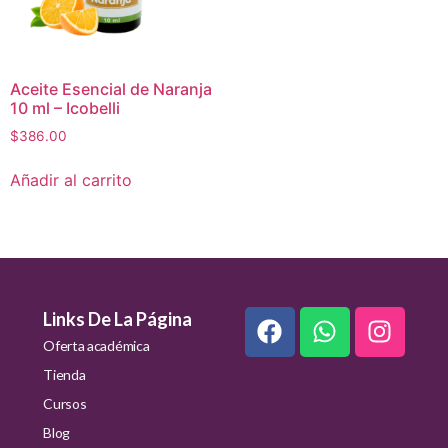
Aceite Esencial de Naranja
10 ml – Icobelli
$
386.00
Añadir al carrito
Links De La Página
Oferta académica
Tienda
Cursos
Blog