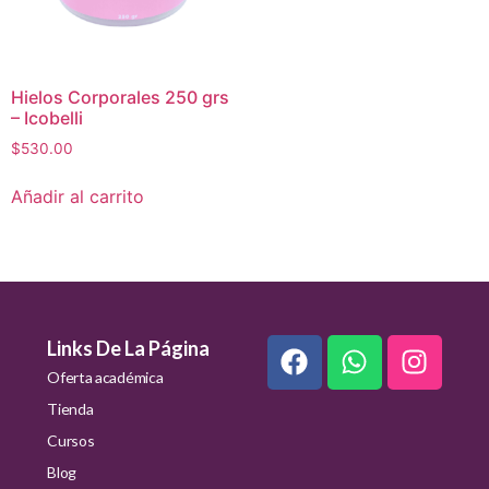
Hielos Corporales 250 grs
– Icobelli
$
530.00
Añadir al carrito
Links De La Página
Oferta académica
Tienda
Cursos
Blog